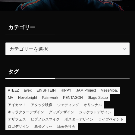
カテゴリー
カ
テ
ゴ
リ
タグ
ー
ATEEZ
avex
EINSHTEIN
HIPPY
JAM Project
MeseMoa.
MV
Novelbright
Paintwork
PENTAGON
Stage Setup
アイカツ！
アタック映像
ウェディング
オリジナル
キャラクターデザイン
グッズデザイン
ジャケットデザイン
デザフェス
ヒプノシスマイク
ポスターデザイン
ライブペイント
ロゴデザイン
幕張メッセ
緑黄色社会